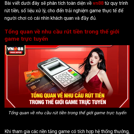
Bài viết dưới đây sẽ phân tích toàn diện về
vn88
từ quy trình
rút tiền, số liệu xử lý, cho đến trải nghiệm game thực tế để
người chơi có cái nhìn khách quan và đầy đủ.
Tổng quan về nhu cầu rút tiền trong thế giới
game trực tuyến
Tổng quan về nhu cầu rút tiền trong thế giới game trực tuyến
Khi tham gia các nền tảng game có tích hợp hệ thống thưởng,