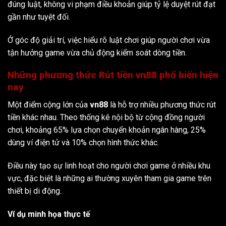
đúng luật, không vi phạm điều khoản giúp tỷ lệ duyệt rút đạt
gần như tuyệt đối.
Ở góc độ giải trí, việc hiểu rõ luật chơi giúp người chơi vừa
tận hưởng game vừa chủ động kiểm soát dòng tiền.
Những phương thức Rút tiền vn88 phổ biến hiện
nay
Một điểm cộng lớn của
vn88
là hỗ trợ nhiều phương thức rút
tiền khác nhau. Theo thống kê nội bộ từ cộng đồng người
chơi, khoảng 65% lựa chọn chuyển khoản ngân hàng, 25%
dùng ví điện tử và 10% chọn hình thức khác.
Điều này tạo sự linh hoạt cho người chơi game ở nhiều khu
vực, đặc biệt là những ai thường xuyên tham gia game trên
thiết bị di động.
Ví dụ minh họa thực tế