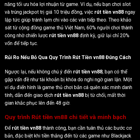
năng tối ưu hóa lợi nhuận từ game. Ví dụ, nếu bạn chơi slot
và trúng jackpot trị giá 10 triệu đồng, việc
rút tiền vn88
ngay
lập tức giúp tránh lạm chi vào các ván tiếp theo. Theo khảo
sát từ cộng đồng game thủ Việt Nam, 60% người chơi thành
công nhờ chiến lược
rút tiền vn88
định kỳ, giữ lại chỉ 20%
vốn để tiếp tục.
Rủi Ro Nếu Bỏ Qua Quy Trình Rút Tiền vn88 Đúng Cách
Ngược lại, nếu không chú ý đến
rút tiền vn88
, bạn có thể
gặp vấn đề như tài khoản bị khóa do nghi ngờ gian lận. Một
ví dụ điển hình là game thủ chơi bắn cá quên xác minh danh
tính, dẫn đến giao dịch
rút tiền vn88
bị từ chối, mất thời
gian khắc phục lên đến 48 giờ.
Quy trình Rút tiền vn88 chi tiết và minh bạch
Để
rút tiền vn88
thành công, bạn cần tuân thủ các bước cơ
bản, đặc biệt khi tiền thắng đến từ các game như Blackjack