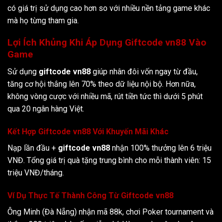
có giá trị sử dụng cao hơn so với nhiều nền tảng game khác
mà họ từng tham gia.
Lợi Ích Khủng Khi Áp Dụng Giftcode vn88 Vào
Game
Sử dụng
giftcode vn88
giúp nhân đôi vốn ngay từ đầu,
tăng cơ hội thắng lên 70% theo dữ liệu nội bộ. Hơn nữa,
không vòng cược với nhiều mã, rút tiền tức thì dưới 5 phút
qua 20 ngân hàng Việt.
Kết Hợp Giftcode vn88 Với Khuyến Mãi Khác
Nạp lần đầu +
giftcode vn88
nhận 100% thưởng lên 6 triệu
VNĐ. Tổng giá trị quà tặng trung bình cho mỗi thành viên: 15
triệu VNĐ/tháng.
Ví Dụ Thực Tế Thành Công Từ Giftcode vn88
Ông Minh (Đà Nẵng) nhận mã 88k, chơi Poker tournament và