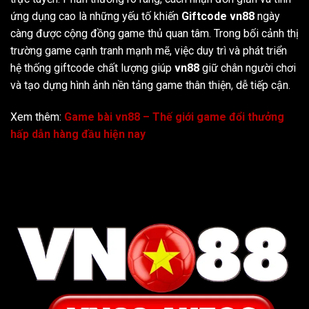
ứng dụng cao là những yếu tố khiến
Giftcode vn88
ngày
càng được cộng đồng game thủ quan tâm.
Trong bối cảnh thị
trường game cạnh tranh mạnh mẽ, việc duy trì và phát triển
hệ thống giftcode chất lượng giúp
vn88
giữ chân người chơi
và tạo dựng hình ảnh nền tảng game thân thiện, dễ tiếp cận.
Xem thêm:
Game bài vn88 – Thế giới game đổi thưởng
hấp dẫn hàng đầu hiện nay