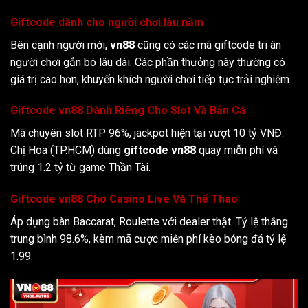
Giftcode dành cho người chơi lâu năm
Bên cạnh người mới,
vn88
cũng có các mã giftcode tri ân
người chơi gắn bó lâu dài. Các phần thưởng này thường có
giá trị cao hơn, khuyến khích người chơi tiếp tục trải nghiệm.
Giftcode vn88 Dành Riêng Cho Slot Và Bắn Cá
Mã chuyên slot RTP 96%, jackpot hiện tại vượt 10 tỷ VNĐ.
Chị Hoa (TP.HCM) dùng
giftcode vn88
quay miễn phí và
trúng 1.2 tỷ từ game Thần Tài.
Giftcode vn88 Cho Casino Live Và Thể Thao
Áp dụng bàn Baccarat, Roulette với dealer thật. Tỷ lệ thắng
trung bình 98.6%, kèm mã cược miễn phí kèo bóng đá tỷ lệ
1:99.