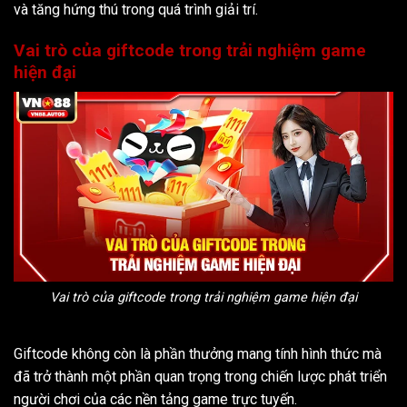
và tăng hứng thú trong quá trình giải trí.
Vai trò của giftcode trong trải nghiệm game
hiện đại
Vai trò của giftcode trong trải nghiệm game hiện đại
Giftcode không còn là phần thưởng mang tính hình thức mà
đã trở thành một phần quan trọng trong chiến lược phát triển
người chơi của các nền tảng game trực tuyến.