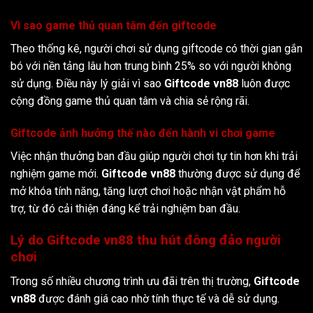
Vì sao game thủ quan tâm đến giftcode
Theo thống kê, người chơi sử dụng giftcode có thời gian gắn
bó với nền tảng lâu hơn trung bình 25% so với người không
sử dụng. Điều này lý giải vì sao
Giftcode vn88
luôn được
cộng đồng game thủ quan tâm và chia sẻ rộng rãi.
Giftcode ảnh hưởng thế nào đến hành vi chơi game
Việc nhận thưởng ban đầu giúp người chơi tự tin hơn khi trải
nghiệm game mới.
Giftcode vn88
thường được sử dụng để
mở khóa tính năng, tăng lượt chơi hoặc nhận vật phẩm hỗ
trợ, từ đó cải thiện đáng kể trải nghiệm ban đầu.
Lý do Giftcode vn88 thu hút đông đảo người
chơi
Trong số nhiều chương trình ưu đãi trên thị trường,
Giftcode
vn88
được đánh giá cao nhờ tính thực tế và dễ sử dụng.