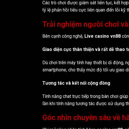
Các trò chơi được giám sát liên tục, kết h
tỷ lệ phản hồi tiêu cực liên quan đến lỗi kỹ 
Trải nghiệm người chơi và
Bên cạnh công nghệ,
Live casino vn88
còn 
Giao diện cực thân thiện và rất dễ thao t
Dù chơi trên máy tính hay thiết bị di động,
smartphone, cho thấy mức độ tối ưu giao diệ
Tương tác và kết nối cộng đồng
Tính năng chat trực tiếp trong bàn chơi giú
lần khi tính năng tương tác được sử dụng t
Góc nhìn chuyên sâu về hà