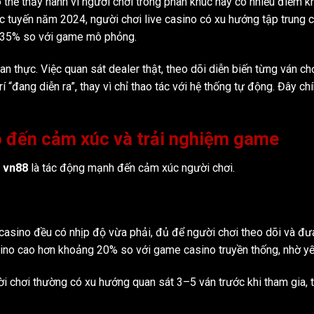
ó thể thấy hành vi người chơi trong phân khúc này có nhiều điểm 
tuyến năm 2024, người chơi live casino có xu hướng tập trung ca
 35% so với game mô phỏng.
n thực. Việc quan sát dealer thật, theo dõi diễn biến từng ván chơ
“đang diễn ra”, thay vì chỉ thao tác với hệ thống tự động. Đây chín
o đến cảm xúc và trải nghiệm game
o vn88
là tác động mạnh đến cảm xúc người chơi.
casino đều có nhịp độ vừa phải, đủ để người chơi theo dõi và đưa
no cao hơn khoảng 20% so với game casino truyền thống, nhờ yếu 
ười chơi thường có xu hướng quan sát 3–5 ván trước khi tham gia, 