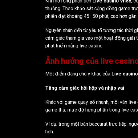
Khi mở rộng phân tích
Live casino vn88
, c
thường. Theo khảo sát cộng đồng game trực 
phiên đạt khoảng 45–50 phút, cao hơn gần
Nguyên nhân đến từ yếu tố tương tác thời gia
cảm giác tham gia vào một hoạt động giải trí 
phát triển mảng live casino.
Ảnh hưởng của live casin
Một điểm đáng chú ý khác của
Live casin
Tăng cảm giác hồi hộp và nhập vai
Khác với game quay số nhanh, mỗi ván live 
game thủ, mức độ hưng phấn trong live casi
Ví dụ, trong một bàn baccarat trực tiếp, ng
hơn.