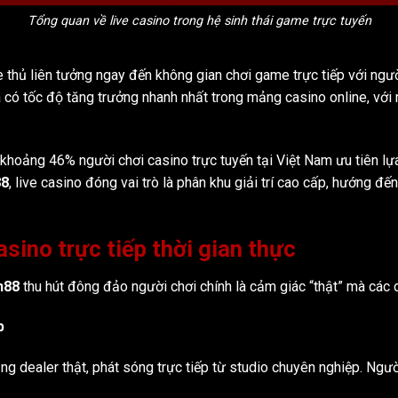
Tổng quan về live casino trong hệ sinh thái game trực tuyến
e thủ liên tưởng ngay đến không gian chơi game trực tiếp với ngườ
 có tốc độ tăng trưởng nhanh nhất trong mảng casino online, với
oảng 46% người chơi casino trực tuyến tại Việt Nam ưu tiên lựa 
88
, live casino đóng vai trò là phân khu giải trí cao cấp, hướng đ
sino trực tiếp thời gian thực
n88
thu hút đông đảo người chơi chính là cảm giác “thật” mà các
p
 dealer thật, phát sóng trực tiếp từ studio chuyên nghiệp. Người