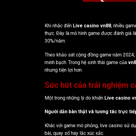
Khi nhắc đến
Live casino vn88
, nhiều gam
thực. Đây là mô hình game được đánh giá là
30%/năm.
Theo khảo sát cộng đồng game năm 2024, kh
minh bạch. Trong hệ sinh thái game của
vn
nhưng tiện lợi hơn.
Sức hút của trải nghiệm ca
Một trong những lý do khiến
Live casino v
Người dẫn bàn thật và tương tác trực tiế
Khác với game mô phỏng, live casino sử dụng
bài, quay số hay lắc xúc xắc.