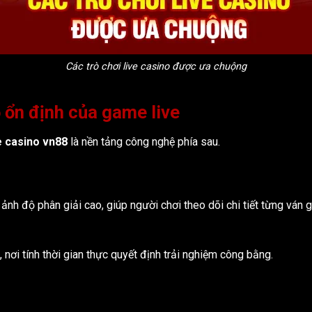
Các trò chơi live casino được ưa chuộng
 ổn định của game live
e casino vn88
là nền tảng công nghệ phía sau.
nh độ phân giải cao, giúp người chơi theo dõi chi tiết từng ván g
, nơi tính thời gian thực quyết định trải nghiệm công bằng.