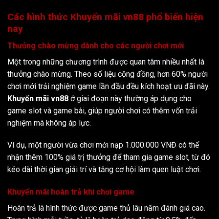
Các hình thức Khuyến mãi vn88 phổ biến hiện
nay
Thưởng chào mừng dành cho các người chơi mới
Một trong những chương trình được quan tâm nhiều nhất là
thưởng chào mừng. Theo số liệu cộng đồng, hơn 60% người
chơi mới trải nghiệm game lần đầu đều kích hoạt ưu đãi này.
Khuyến mãi vn88
ở giai đoạn này thường áp dụng cho
game slot và game bài, giúp người chơi có thêm vốn trải
nghiệm mà không áp lực.
Ví dụ, một người vừa chơi mới nạp 1.000.000 VNĐ có thể
nhận thêm 100% giá trị thưởng để tham gia game slot, từ đó
kéo dài thời gian giải trí và tăng cơ hội làm quen luật chơi.
Khuyến mãi hoàn trả khi chơi game
Hoàn trả là hình thức được game thủ lâu năm đánh giá cao.