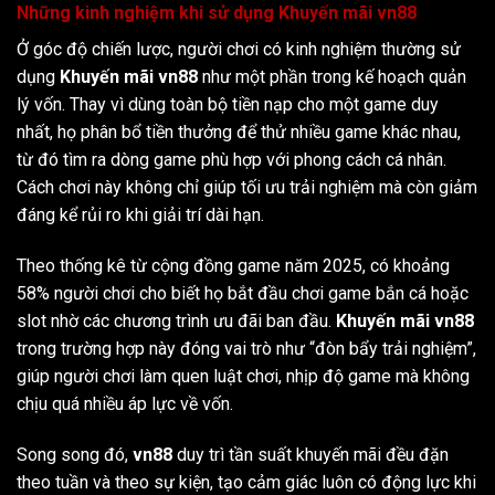
Những kinh nghiệm khi sử dụng Khuyến mãi vn88
Ở góc độ chiến lược, người chơi có kinh nghiệm thường sử
dụng
Khuyến mãi vn88
như một phần trong kế hoạch quản
lý vốn. Thay vì dùng toàn bộ tiền nạp cho một game duy
nhất, họ phân bổ tiền thưởng để thử nhiều game khác nhau,
từ đó tìm ra dòng game phù hợp với phong cách cá nhân.
Cách chơi này không chỉ giúp tối ưu trải nghiệm mà còn giảm
đáng kể rủi ro khi giải trí dài hạn.
Theo thống kê từ cộng đồng game năm 2025, có khoảng
58% người chơi cho biết họ bắt đầu chơi game bắn cá hoặc
slot nhờ các chương trình ưu đãi ban đầu.
Khuyến mãi vn88
trong trường hợp này đóng vai trò như “đòn bẩy trải nghiệm”,
giúp người chơi làm quen luật chơi, nhịp độ game mà không
chịu quá nhiều áp lực về vốn.
Song song đó,
vn88
duy trì tần suất khuyến mãi đều đặn
theo tuần và theo sự kiện, tạo cảm giác luôn có động lực khi