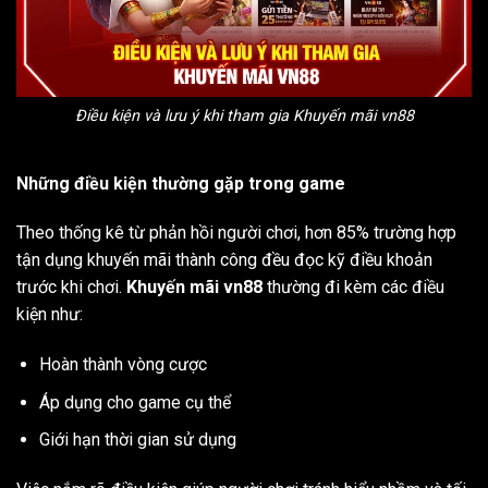
Điều kiện và lưu ý khi tham gia Khuyến mãi vn88
Những điều kiện thường gặp trong game
Theo thống kê từ phản hồi người chơi, hơn 85% trường hợp
tận dụng khuyến mãi thành công đều đọc kỹ điều khoản
trước khi chơi.
Khuyến mãi vn88
thường đi kèm các điều
kiện như:
Hoàn thành vòng cược
Áp dụng cho game cụ thể
Giới hạn thời gian sử dụng