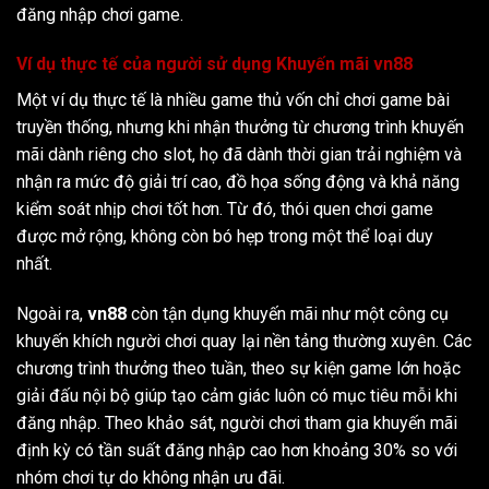
đăng nhập chơi game.
Ví dụ thực tế của người sử dụng Khuyến mãi vn88
Một ví dụ thực tế là nhiều game thủ vốn chỉ chơi game bài
truyền thống, nhưng khi nhận thưởng từ chương trình khuyến
mãi dành riêng cho slot, họ đã dành thời gian trải nghiệm và
nhận ra mức độ giải trí cao, đồ họa sống động và khả năng
kiểm soát nhịp chơi tốt hơn. Từ đó, thói quen chơi game
được mở rộng, không còn bó hẹp trong một thể loại duy
nhất.
Ngoài ra,
vn88
còn tận dụng khuyến mãi như một công cụ
khuyến khích người chơi quay lại nền tảng thường xuyên. Các
chương trình thưởng theo tuần, theo sự kiện game lớn hoặc
giải đấu nội bộ giúp tạo cảm giác luôn có mục tiêu mỗi khi
đăng nhập. Theo khảo sát, người chơi tham gia khuyến mãi
định kỳ có tần suất đăng nhập cao hơn khoảng 30% so với
nhóm chơi tự do không nhận ưu đãi.