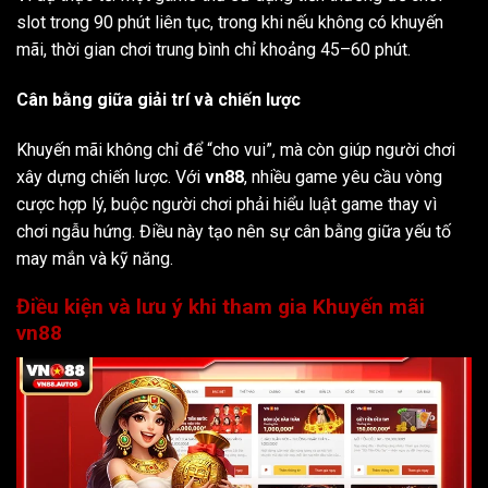
slot trong 90 phút liên tục, trong khi nếu không có khuyến
mãi, thời gian chơi trung bình chỉ khoảng 45–60 phút.
Cân bằng giữa giải trí và chiến lược
Khuyến mãi không chỉ để “cho vui”, mà còn giúp người chơi
xây dựng chiến lược. Với
vn88
, nhiều game yêu cầu vòng
cược hợp lý, buộc người chơi phải hiểu luật game thay vì
chơi ngẫu hứng. Điều này tạo nên sự cân bằng giữa yếu tố
may mắn và kỹ năng.
Điều kiện và lưu ý khi tham gia Khuyến mãi
vn88