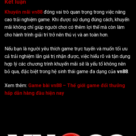
Kết luận
Khuyến mãi vn88
đóng vai trò quan trọng trong việc nâng
cao trải nghiệm game. Khi được sử dụng đúng cách, khuyến
mãi không chỉ giúp người chơi có thêm lợi thế mà còn làm
cho hành trình giải trí trở nên thú vị và an toàn hơn.
Nếu bạn là người yêu thích game trực tuyến và muốn tối ưu
cả trải nghiệm lẫn giá trị nhận được, việc hiểu rõ và tận dụng
hợp lý các chương trình khuyến mãi sẽ là yếu tố không nên
bỏ qua, đặc biệt trong hệ sinh thái game đa dạng của
vn88
.
Xem thêm:
Game bài vn88 – Thế giới game đổi thưởng
hấp dẫn hàng đầu hiện nay