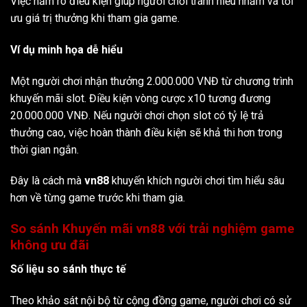
Việc nắm rõ điều kiện giúp người chơi tránh hiểu nhầm và tối
ưu giá trị thưởng khi tham gia game.
Ví dụ minh họa dễ hiểu
Một người chơi nhận thưởng 2.000.000 VNĐ từ chương trình
khuyến mãi slot. Điều kiện vòng cược x10 tương đương
20.000.000 VNĐ. Nếu người chơi chọn slot có tỷ lệ trả
thưởng cao, việc hoàn thành điều kiện sẽ khả thi hơn trong
thời gian ngắn.
Đây là cách mà
vn88
khuyến khích người chơi tìm hiểu sâu
hơn về từng game trước khi tham gia.
So sánh Khuyến mãi vn88 với trải nghiệm game
không ưu đãi
Số liệu so sánh thực tế
Theo khảo sát nội bộ từ cộng đồng game, người chơi có sử