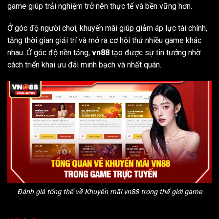
game giúp trải nghiệm trở nên thực tế và bền vững hơn.
Ở góc độ người chơi, khuyến mãi giúp giảm áp lực tài chính,
tăng thời gian giải trí và mở ra cơ hội thử nhiều game khác
nhau. Ở góc độ nền tảng,
vn88
tạo được sự tin tưởng nhờ
cách triển khai ưu đãi minh bạch và nhất quán.
Đánh giá tổng thể về Khuyến mãi vn88 trong thế giới game