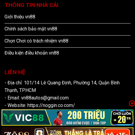
THÔNG TIN NHÀ CÁI
Giới thiệu vn88
Chính sách bảo mật vn88
Chọn Chơi có trách nhiệm vn88
Điều kiện điều khoản vn88
LIÊN HỆ
- Địa chỉ: 101/14 Lê Quang Định, Phường 14, Quận Bình
Thạnh, TP.HCM
- Email:
vn88autos@gmail.com
- Website: https://noggin.co.com/
- Hotline: 0934.206.989
Tag: #vn88autos #vn88 #linkvaovn88 #nhacaivn88